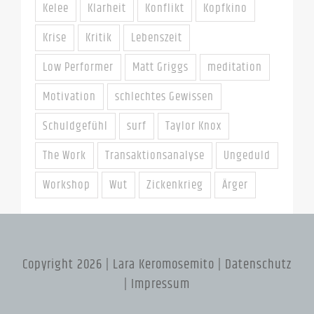
Kelee
Klarheit
Konflikt
Kopfkino
Krise
Kritik
Lebenszeit
Low Performer
Matt Griggs
meditation
Motivation
schlechtes Gewissen
Schuldgefühl
surf
Taylor Knox
The Work
Transaktionsanalyse
Ungeduld
Workshop
Wut
Zickenkrieg
Ärger
Copyright 2026 | Lara Keromosemito |
Datenschutz
|
Impressum