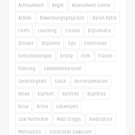
Achtsamkeit
Angst
Assessment-Center
Atmen
Bewerbungsgespräch
Byron Katie
Chefs
coaching
Corona
Diplomatie
Distanz
Dopamin
Ego
Emotionen
Entscheidungen
Erfolg
Film
Frauen
Führung
Gedankenkarussel
Gerechtigkeit
Glück
Horrorszenarien
Kelee
Klarheit
Konflikt
Kopfkino
Krise
Kritik
Lebenszeit
Low Performer
Matt Griggs
meditation
Motivation
schlechtes Gewissen