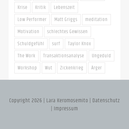
Krise
Kritik
Lebenszeit
Low Performer
Matt Griggs
meditation
Motivation
schlechtes Gewissen
Schuldgefühl
surf
Taylor Knox
The Work
Transaktionsanalyse
Ungeduld
Workshop
Wut
Zickenkrieg
Ärger
Copyright 2026 | Lara Keromosemito |
Datenschutz
|
Impressum