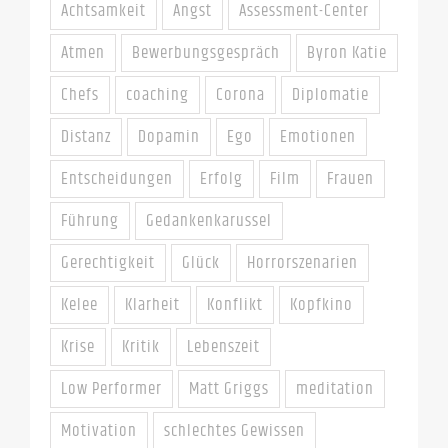
Achtsamkeit
Angst
Assessment-Center
Atmen
Bewerbungsgespräch
Byron Katie
Chefs
coaching
Corona
Diplomatie
Distanz
Dopamin
Ego
Emotionen
Entscheidungen
Erfolg
Film
Frauen
Führung
Gedankenkarussel
Gerechtigkeit
Glück
Horrorszenarien
Kelee
Klarheit
Konflikt
Kopfkino
Krise
Kritik
Lebenszeit
Low Performer
Matt Griggs
meditation
Motivation
schlechtes Gewissen