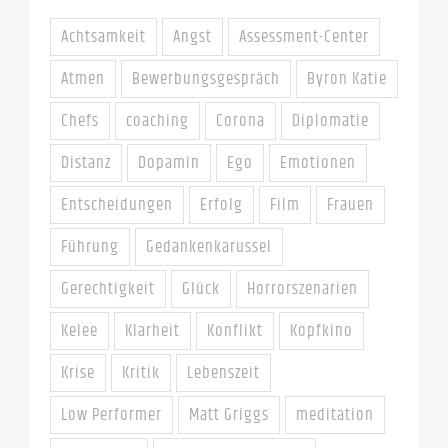
Achtsamkeit
Angst
Assessment-Center
Atmen
Bewerbungsgespräch
Byron Katie
Chefs
coaching
Corona
Diplomatie
Distanz
Dopamin
Ego
Emotionen
Entscheidungen
Erfolg
Film
Frauen
Führung
Gedankenkarussel
Gerechtigkeit
Glück
Horrorszenarien
Kelee
Klarheit
Konflikt
Kopfkino
Krise
Kritik
Lebenszeit
Low Performer
Matt Griggs
meditation